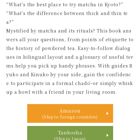
“What’s the best place to try matcha in Kyoto?”
“What’s the difference between thick and thin te
a?”
Mystified by matcha and its rituals? This book ans
wers all your questions, from points of etiquette to
the history of powdered tea. Easy-to-follow dialog
ues in bilingual layout and a glossary of useful ter
ms help you pick up handy phrases. With guides R
yuko and Kinuko by your side, gain the confidenc
e to participate in a formal chadō–or simply whisk
up a bowl with a friend in your living room.
Amazon
(Ship to foreign countries)
Tankosha
(Ship to Japan)