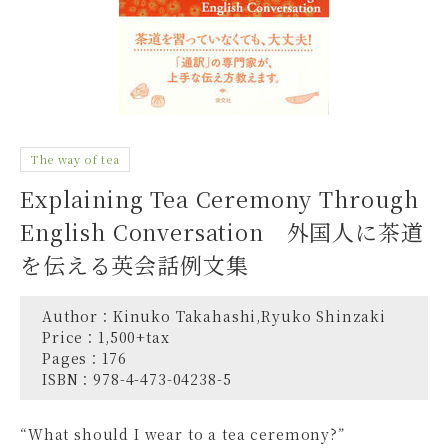
The way of tea
Explaining Tea Ceremony Through
English Conversation 外国人に茶道
を伝える英会話例文集
Author：
Kinuko Takahashi,Ryuko Shinzaki
Price：
1,500+tax
Pages：
176
ISBN：
978-4-473-04238-5
“What should I wear to a tea ceremony?”