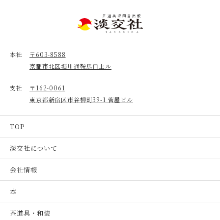
茶道美術図書出版
TANKOSHA
本社
〒603-8588
京都市北区堀川通鞍馬口上ル
支社
〒162-0061
東京都新宿区市谷柳町39-1 菅屋ビル
TOP
淡交社について
会社情報
本
茶道具・和装