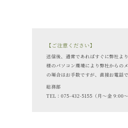
3. 取得・利用・提供 （３）個人情
の利用目的を特定・通知・公表し、原則
新の内容に保つよう努めます。 （５）
とをいたしません。
4. 安全管理措置 （６）個人データ
【ご注意ください】
ます。また、従業員・委託先に対し、個
送信後、通常であればすぐに弊社より
5. 開示等の請求・お問い合わせ （
様のパソコン環境により弊社からの
は、ご本人確認の上、迅速な処理を心が
の場合はお手数ですが、直接お電話
【お問い合わせ窓口】 株式会社淡交社 総務部・
総務部
間：平日 9:00～17:00）
TEL：075-432-5155（月～金 9:00～
※報道・著述目的の例外 なお、個人情
取り扱いについては、このポリシーの