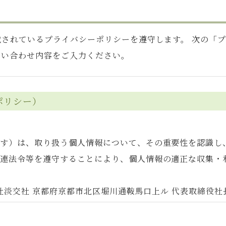
されているプライバシーポリシーを遵守します。 次の「
問い合わせ内容をご入力ください。
ポリシー）
ます）は、取り扱う個人情報について、その重要性を認識し
関連法令等を遵守することにより、個人情報の適正な収集・
会社淡交社 京都府京都市北区堀川通鞍馬口上ル 代表取締役社長
に関する社内諸規定を整備し、これを継続的に改善するととも
者を置き、個人情報の取り扱い等について安全管理体制を実