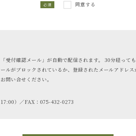
同意する
必須
報の取得・収集に際して、偽りその他不正の手段により個人情
として、特定された利用目的の範囲内で個人情報を取り扱
法令による場合等正当な理由がある場合を除き、ご本人の
の漏えい、滅失または毀損の防止等のため、組織的、人的、物
人情報保護のために必要かつ適切な監督を行います。
「受付確認メール」が自動で配信されます。 30分経って
７）当社の保有個人データについて、ご本人から、開示・訂正
メールがブロックされているか、登録されたメールアドレス
け、法令に則り適切に対応いたします。
でお問い合せください。
個人情報相談窓口 E-mail：info@tankosha.co.jp 
17:00）／FAX：075-432-0273
報保護法第五十七条第1項に規定されている、報道または著
対象となるものではありません。