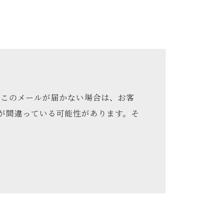
報を取得せず、また、取り扱う個人情報
います。 （４）個人データを正確かつ最
同意なく個人データを第三者に提供するこ
理的および技術的な安全管理措置を講じ
もこのメールが届かない場合は、お客
・削除・利用停止等の依頼を受けた場合
が間違っている可能性があります。そ
電話番号：075-432-5155 （受付時
述の用に供する目的における個人情報の