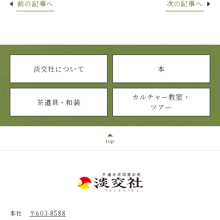
前の記事へ
次の記事へ
淡交社について
本
カルチャー教室・
茶道具・和装
ツアー
top
茶道美術図書出版
TANKOSHA
本社
〒603-8588