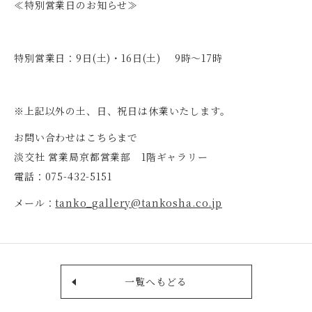
≪特別営業日のお知らせ≫
c
n
e
e
b
特別営業日：9日(土)・16日(土) 9時～17時
o
o
※上記以外の土、日、祝日は休業いたします。
k
お問い合わせはこちらまで
淡交社 営業局京都営業部 1階ギャラリー
電話：075-432-5151
メール：
tanko_gallery@tankosha.co.jp
一覧へもどる