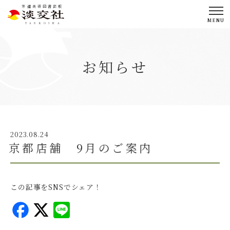
茶道美術図書出版
MENU
TANKOSHA
お知らせ
2023.08.24
京都店舗 9月のご案内
この記事をSNSでシェア！
F
X
L
a
i