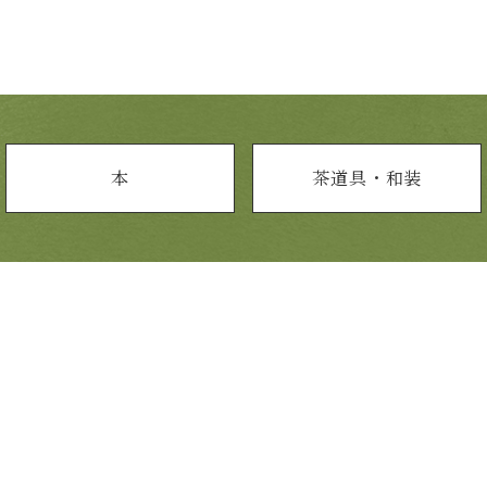
本
茶道具・和装