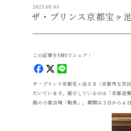
2023.05.03
ザ・プリンス京都宝ヶ
この記事をSNSでシェア！
F
X
L
a
i
ザ・プリンス京都宝ヶ池さま（京都市左京
c
n
だいています。展示しているのは「京都迎賓
e
e
階の小宴会場「鞍馬」。期間は３日から６
b
o
o